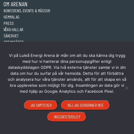
OM ARENAN
KONFERENS, EVENTS & MÄSSOR
HEMMALAG
PRESS
VÅRA HALLAR
SÄKERHET
ARRANGÖRER
KONTAKT
Vi på Luleå Energi Arena är mån om att du ska känna dig trygg
med hur vi hanterar dina personuppgifter enligt
dataskyddslagen GDPR. Via två externa tjänster samlar vi in din
data om hur du surfar på vår hemsida. Detta för att förbättra
och analysera hur våra tjänster används, allt för att skapa en så
bra upplevelse som möjligt för dig. Insamlingen av data gör vi
med hjälp av Google Analytics och Facebook Pixel.
JAG SAMTYCKER
NEJ. JAG GODKÄNNER INTE
INTEGRITETSPOLICY